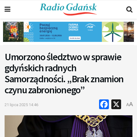
Umorzono śledztwo w sprawie
gdyńskich radnych
Samorządności. „Brak znamion
czynu zabronionego”
Faceb
X
A
21 lipca 2025 14:46
A