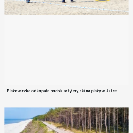
Plażowiczka odkopała pocisk artyleryjski na plaży w Ustce