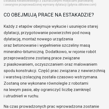
Estakada Kwiatkowskiego z zaznaczonymi miejscami planowanej
i awaryjnie przeprowadzonej wymiany dylatacji (gdynia.obliview.com)
CO OBEJMUJĄ PRACE NA ESTAKADZIE?
Każdy z etapów obejmuje wykucie i usunięcie starej
dylatacji, przygotowanie powierzchni pod nową
dylatację, montaż nowego urządzenia
oraz betonowanie i wypełnienie szczeliny masą
mineralno-bitumiczną. Dodatkowo, w rejonie robót
przeprowadzone zostaną prace związane
z piaskowaniem, oczyszczaniem oraz malowaniem
spodu konstrukcji. Część prac związana z nawierzchnią
i warstwą izolacyjną została czasowo wstrzymana.
Zostaną one wykonane równolegle z robotami
na lewym pasie, aby ograniczyć liczbę zamknięć
i utrudnień w ruchu.
Na czas prowadzonych prac wprowadzona zostanie