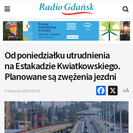
Od poniedziałku utrudnienia
na Estakadzie Kwiatkowskiego.
Planowane są zwężenia jezdni
Faceb
X
A
9 sierpnia 2025 09:50
A