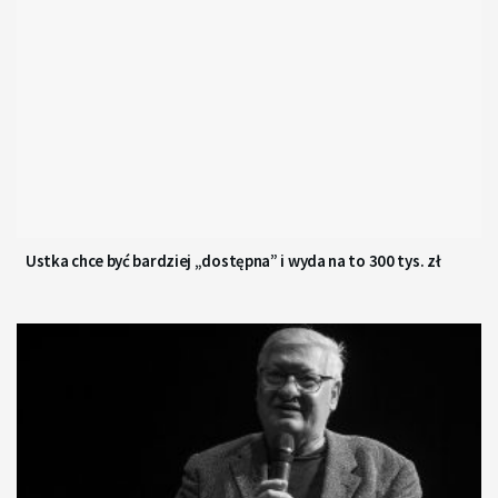
Ustka chce być bardziej „dostępna” i wyda na to 300 tys. zł