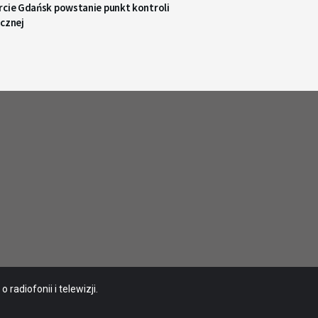
rcie Gdańsk powstanie punkt kontroli
icznej
radiofonii i telewizji.