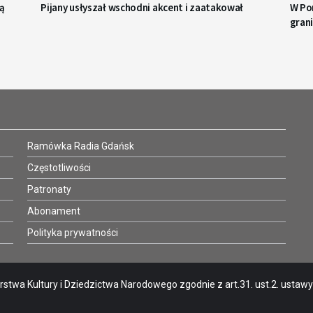
cą
Pijany usłyszał wschodni akcent i zaatakował
W Po
gran
Ramówka Radia Gdańsk
Częstotliwości
Patronaty
Abonament
Polityka prywatności
stwa Kultury i Dziedzictwa Narodowego zgodnie z art.31. ust.2. ustawy o 