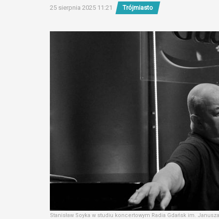
25 sierpnia 2025 11:21
Trójmiasto
Stanisław Soyka w studiu koncertowym Radia Gdańsk im. Janusza