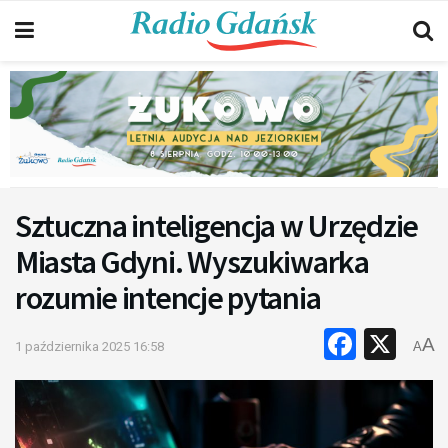
Sztuczna inteligencja w Urzędzie
Miasta Gdyni. Wyszukiwarka
rozumie intencje pytania
Faceb
X
A
1 października 2025 16:58
A