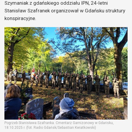
Szymaniak z gdańskiego oddziału IPN, 24-letni
Stanisław Szafranek organizował w Gdańsku struktury
konspiracyjne.
Pogrzeb Stanisława Szafranka. Cmentarz Garnizonowy w Gdańsku,
18.10.2025 r. (fot. Radio Gdańsk/Sebastian Kwiatkowski)