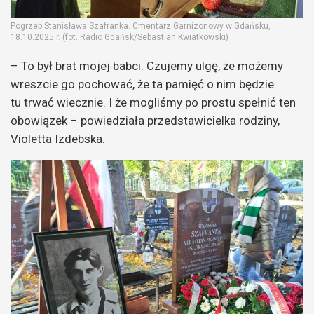
Pogrzeb Stanisława Szafranka. Cmentarz Garnizonowy w Gdańsku,
18.10.2025 r. (fot. Radio Gdańsk/Sebastian Kwiatkowski)
– To był brat mojej babci. Czujemy ulgę, że możemy
wreszcie go pochować, że ta pamięć o nim będzie
tu trwać wiecznie. I że mogliśmy po prostu spełnić ten
obowiązek – powiedziała przedstawicielka rodziny,
Violetta Izdebska.