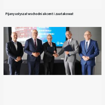
Pijany usłyszał wschodni akcent i zaatakował