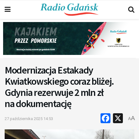
Modernizacja Estakady
Kwiatkowskiego coraz bliżej.
Gdynia rezerwuje 2 mln zł
na dokumentację
Faceb
X
A
27 października 2025 14:53
A