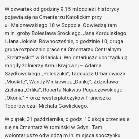
W czwartek od godziny 9.15 młodzież i historycy
pojawią się na Cmentarzu Katolickim przy
ul. Malczewskiego 18 w Sopocie. Odwiedzą tam
m.in. groby Bolesława Srockiego, Jana Kordulskiego
i Jana Jokiela. Równocześnie, o godzinie 10, druga
grupa rozpocznie prace na Cmentarzu Centralnym
„Srebrzysko” w Gdańsku. Wolontariusze uporządkują
mogiły żołnierzy Armii Krajowej – Adama
Szydłowskiego „Poleszuka”, Tadeusza Urbanowicza
„Moskitę”, Wandy Minkiewicz „Dankę”, Zdzisława
Zielenia „Orlika”, Roberta Nakwas-Pugaczewskiego
„Okonia” – oraz westerplatczyków Franciszka
Toporowicza i Michała Gawlickiego.
W piątek, 31 października, o godz. 10 akcja przeniesie
się na Cmentarz Witomiński w Gdyni. Tam
wolontariusze odwiedzą m.in. miejsca spoczynku