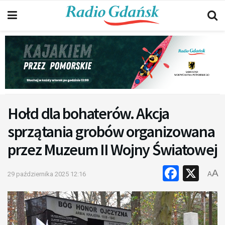
Hołd dla bohaterów. Akcja
sprzątania grobów organizowana
przez Muzeum II Wojny Światowej
Faceb
X
A
29 października 2025 12:16
A