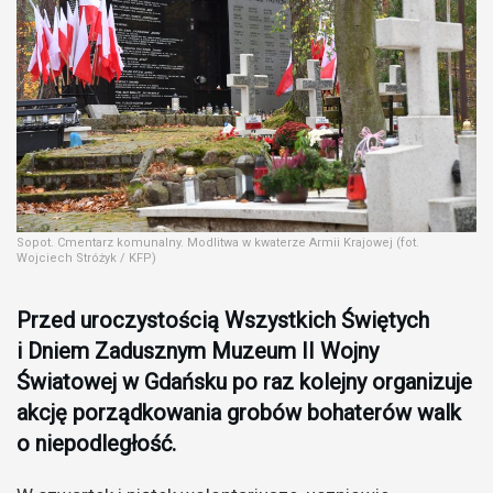
Sopot. Cmentarz komunalny. Modlitwa w kwaterze Armii Krajowej (fot.
Wojciech Stróżyk / KFP)
Przed uroczystością Wszystkich Świętych
i Dniem Zadusznym Muzeum II Wojny
Światowej w Gdańsku po raz kolejny organizuje
akcję porządkowania grobów bohaterów walk
o niepodległość.