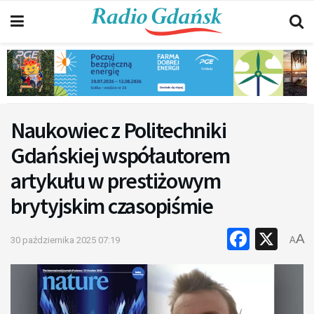
Naukowiec z Politechniki
Gdańskiej współautorem
artykułu w prestiżowym
brytyjskim czasopiśmie
Faceb
X
A
30 października 2025 07:19
A