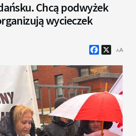
 Gdańsku. Chcą podwyżek
organizują wycieczek
Faceboo
X
A
A