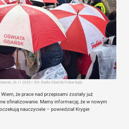
Gdańsk, 26.11.2025 r. (fot. Radio Gdańsk/Oskar Bąk)
Wiem, że prace nad przepisami zostały już
zne sfinalizowanie. Mamy informację, że w nowym
oczekują nauczyciele – powiedział Kryger.