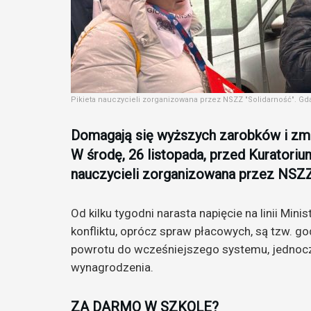
Pikieta nauczycieli zorganizowana przez NSZZ "Solidarność". Gdań
Domagają się wyższych zarobków i zm
W środę, 26 listopada, przed Kuratoriu
nauczycieli zorganizowana przez NSZZ
Od kilku tygodni narasta napięcie na linii Mi
konfliktu, oprócz spraw płacowych, są tzw. 
powrotu do wcześniejszego systemu, jednocz
wynagrodzenia.
ZA DARMO W SZKOLE?