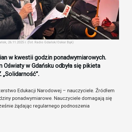
sk, 26.11.2025 r. (fot. Radio Gdańsk/Oskar Bąk)
ian w kwestii godzin ponadwymiarowych.
m Oświaty w Gdańsku odbyła się pikieta
 „Solidarność”.
nisterstwo Edukacji Narodowej – nauczyciele. Źródłem
godziny ponadwymiarowe. Nauczyciele domagają się
eśnie żądając regularnego podnoszenia