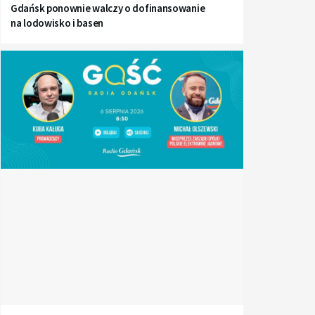
Gdańsk ponownie walczy o dofinansowanie
na lodowisko i basen