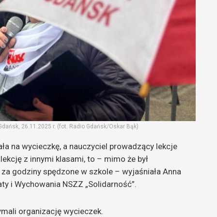
Gdańsk, 26.11.2025 r. (fot. Radio Gdańsk/Oskar Bąk)
hała na wycieczkę, a nauczyciel prowadzący lekcje
lekcję z innymi klasami, to – mimo że był
 za godziny spędzone w szkole – wyjaśniała Anna
aty i Wychowania NSZZ „Solidarność”.
mali organizację wycieczek.