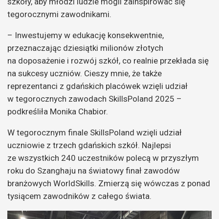
szkoły, aby młodzi ludzie mogli zainspirować się
tegorocznymi zawodnikami.
– Inwestujemy w edukację konsekwentnie,
przeznaczając dziesiątki milionów złotych
na doposażenie i rozwój szkół, co realnie przekłada się
na sukcesy uczniów. Cieszy mnie, że także
reprezentanci z gdańskich placówek wzięli udział
w tegorocznych zawodach SkillsPoland 2025 –
podkreśliła Monika Chabior.
W tegorocznym finale SkillsPoland wzięli udział
uczniowie z trzech gdańskich szkół. Najlepsi
ze wszystkich 240 uczestników polecą w przyszłym
roku do Szanghaju na światowy finał zawodów
branżowych WorldSkills. Zmierzą się wówczas z ponad
tysiącem zawodników z całego świata.