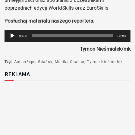
umiejętności oraz spotkania z uczestnikami
poprzednich edycji WorldSkills oraz EuroSkills.
Posłuchaj materiału naszego reportera:
Odtwarzacz
00:00
00:00
plików
Tymon Nieśmiałek/mk
dźwiękowych
Tagi:
AmberExpo
Gdańsk
Monika Chabior
Tymon Nieśmiałek
REKLAMA