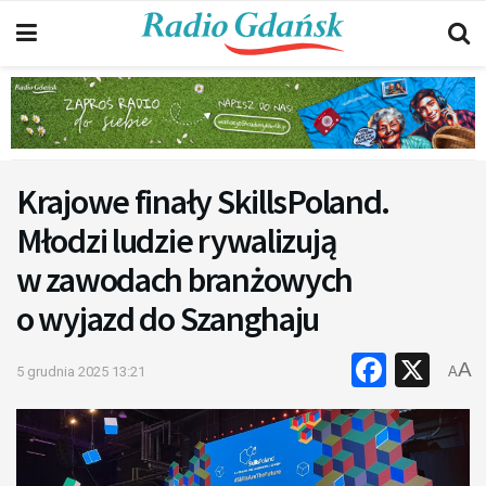
Krajowe finały SkillsPoland.
Młodzi ludzie rywalizują
w zawodach branżowych
o wyjazd do Szanghaju
Faceb
X
A
5 grudnia 2025 13:21
A