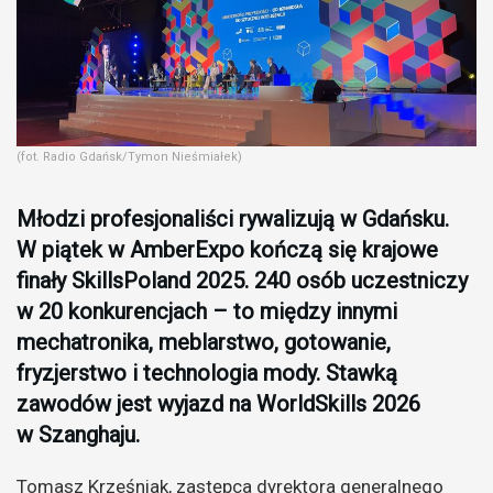
(fot. Radio Gdańsk/Tymon Nieśmiałek)
Młodzi profesjonaliści rywalizują w Gdańsku.
W piątek w AmberExpo kończą się krajowe
finały SkillsPoland 2025. 240 osób uczestniczy
w 20 konkurencjach – to między innymi
mechatronika, meblarstwo, gotowanie,
fryzjerstwo i technologia mody. Stawką
zawodów jest wyjazd na WorldSkills 2026
w Szanghaju.
Tomasz Krześniak, zastępca dyrektora generalnego