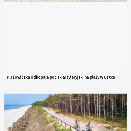
Plażowiczka odkopała pocisk artyleryjski na plaży w Ustce