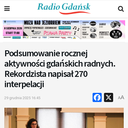
Podsumowanie rocznej
aktywności gdańskich radnych.
Rekordzista napisał 270
interpelacji
Faceb
X
A
29 grudnia 2025 16:45
A