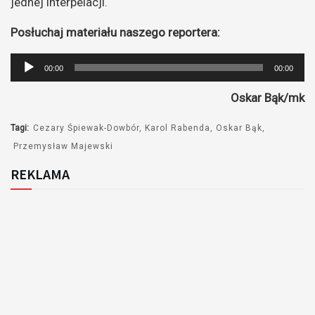
jednej interpelacji.
Posłuchaj materiału naszego reportera:
Odtwarzacz
00:00
00:00
plików
Oskar Bąk/mk
dźwiękowych
Tagi:
Cezary Śpiewak-Dowbór
Karol Rabenda
Oskar Bąk
Przemysław Majewski
REKLAMA