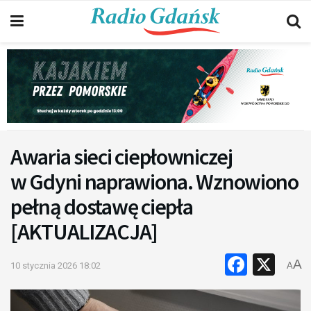
Awaria sieci ciepłowniczej
w Gdyni naprawiona. Wznowiono
pełną dostawę ciepła
[AKTUALIZACJA]
Faceb
X
A
10 stycznia 2026 18:02
A