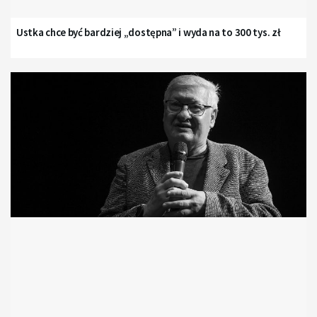
Ustka chce być bardziej „dostępna” i wyda na to 300 tys. zł