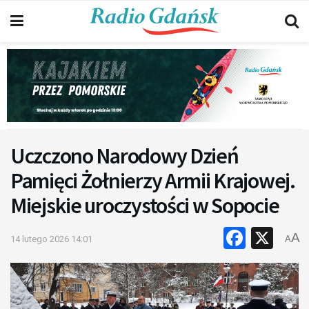
Uczczono Narodowy Dzień
Pamięci Żołnierzy Armii Krajowej.
Miejskie uroczystości w Sopocie
Faceb
X
A
14 lutego 2026 14:01
A