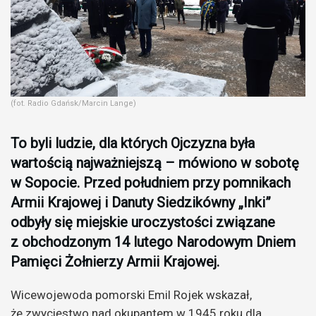
(fot. Radio Gdańsk/Marcin Lange)
To byli ludzie, dla których Ojczyzna była
wartością najważniejszą – mówiono w sobotę
w Sopocie. Przed południem przy pomnikach
Armii Krajowej i Danuty Siedzikówny „Inki”
odbyły się miejskie uroczystości związane
z obchodzonym 14 lutego Narodowym Dniem
Pamięci Żołnierzy Armii Krajowej.
Wicewojewoda pomorski Emil Rojek wskazał,
że zwycięstwo nad okupantem w 1945 roku dla