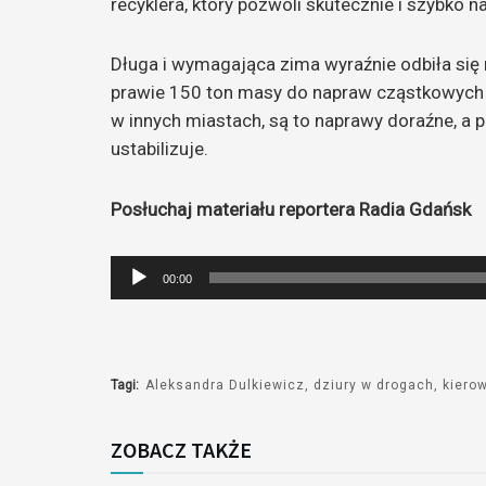
recyklera, który pozwoli skutecznie i szybko 
Długa i wymagająca zima wyraźnie odbiła się 
prawie 150 ton masy do napraw cząstkowych i
w innych miastach, są to naprawy doraźne, a
ustabilizuje.
Posłuchaj materiału reportera Radia Gdańsk
Odtwarzacz
00:00
plików
dźwiękowych
Tagi:
Aleksandra Dulkiewicz
dziury w drogach
kiero
ZOBACZ TAKŻE