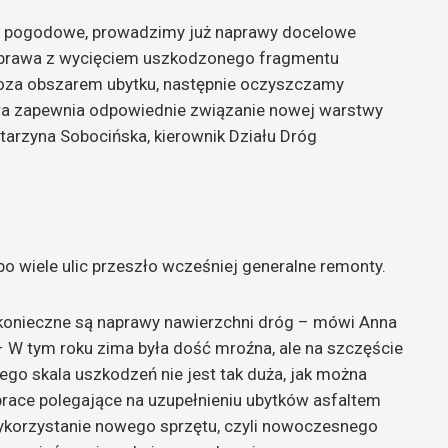
ki pogodowe, prowadzimy już naprawy docelowe
naprawa z wycięciem uszkodzonego fragmentu
oza obszarem ubytku, następnie oczyszczamy
óra zapewnia odpowiednie związanie nowej warstwy
atarzyna Sobocińska, kierownik Działu Dróg
bo wiele ulic przeszło wcześniej generalne remonty.
 konieczne są naprawy nawierzchni dróg – mówi Anna
 – W tym roku zima była dość mroźna, ale na szczęście
tego skala uszkodzeń nie jest tak duża, jak można
race polegające na uzupełnieniu ubytków asfaltem
ykorzystanie nowego sprzętu, czyli nowoczesnego