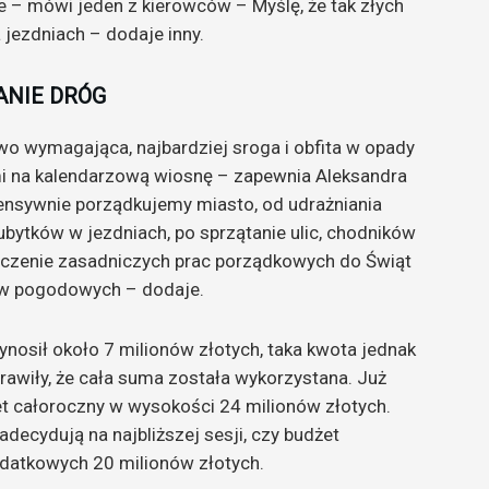
– mówi jeden z kierowców – Myślę, że tak złych
 jezdniach – dodaje inny.
ANIE DRÓG
o wymagająca, najbardziej sroga i obfita w opady
ami na kalendarzową wiosnę – zapewnia Aleksandra
tensywnie porządkujemy miasto, od udrażniania
bytków w jezdniach, po sprzątanie ulic, chodników
ńczenie zasadniczych prac porządkowych do Świąt
ków pogodowych – dodaje.
nosił około 7 milionów złotych, taka kwota jednak
prawiły, że cała suma została wykorzystana. Już
t całoroczny w wysokości 24 milionów złotych.
decydują na najbliższej sesji, czy budżet
odatkowych 20 milionów złotych.