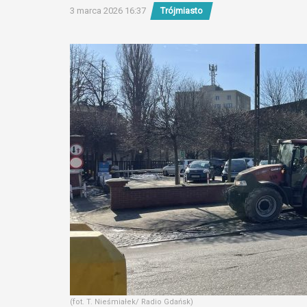
3 marca 2026 16:37
Trójmiasto
(fot. T. Nieśmiałek/ Radio Gdańsk)