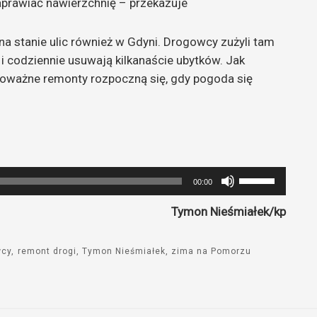
naprawiać nawierzchnię – przekazuje
na stanie ulic również w Gdyni. Drogowcy zużyli tam
 codziennie usuwają kilkanaście ubytków. Jak
 poważne remonty rozpoczną się, gdy pogoda się
Używaj
00:00
strzałek
Tymon Nieśmiałek/kp
do
góry
oraz
wcy
remont drogi
Tymon Nieśmiałek
zima na Pomorzu
do
dołu
aby