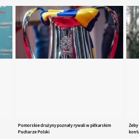
zwiększyć
lub
zmniejszyć
głośność.
Pomorskie drużyny poznały rywali w piłkarskim
Żeby
Pucharze Polski
kont