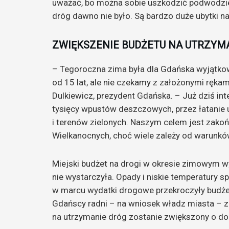
uważać, bo można sobie uszkodzić podwodzie 
dróg dawno nie było. Są bardzo duże ubytki na
ZWIĘKSZENIE BUDŻETU NA UTRZYM
– Tegoroczna zima była dla Gdańska wyjątkow
od 15 lat, ale nie czekamy z założonymi ręk
Dulkiewicz, prezydent Gdańska. – Już dziś in
tysięcy wpustów deszczowych, przez łatanie u
i terenów zielonych. Naszym celem jest zako
Wielkanocnych, choć wiele zależy od warun
Miejski budżet na drogi w okresie zimowym wy
nie wystarczyła. Opady i niskie temperatury s
w marcu wydatki drogowe przekroczyły budże
Gdańscy radni – na wniosek władz miasta – za
na utrzymanie dróg zostanie zwiększony o d