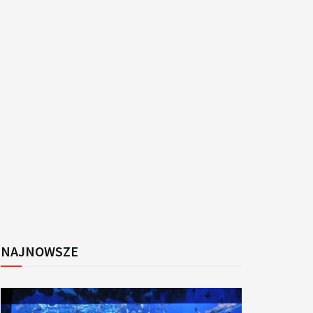
k
NAJNOWSZE