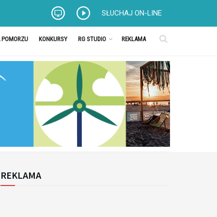
SŁUCHAJ ON-LINE
A POMORZU
KONKURSY
RG STUDIO
REKLAMA
REKLAMA