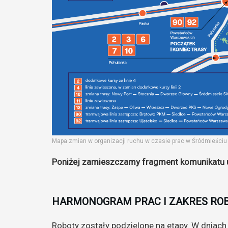
Mapa zmian w organizacji ruchu w czasie prac w Śródmieściu 
Poniżej zamieszczamy fragment komunikatu 
HARMONOGRAM PRAC I ZAKRES RO
Roboty zostały podzielone na etapy. W dniac