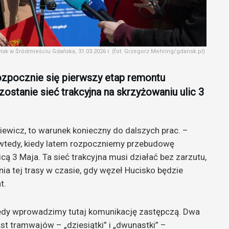
sk w Śródmieściu Gdańska, 31.03.2026 r. (fot. Grzegorz Mehring/gdansk.pl)
zpocznie się pierwszy etap remontu
ostanie sieć trakcyjna na skrzyżowaniu ulic 3
ewicz, to warunek konieczny do dalszych prac. –
y wtedy, kiedy latem rozpoczniemy przebudowę
cą 3 Maja. Ta sieć trakcyjna musi działać bez zarzutu,
a tej trasy w czasie, gdy węzeł Hucisko będzie
t.
kiedy wprowadzimy tutaj komunikację zastępczą. Dwa
t tramwajów – „dziesiątki” i „dwunastki” –