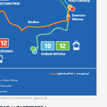
ódmieściu Gdańska (fot. gdansk.pl)