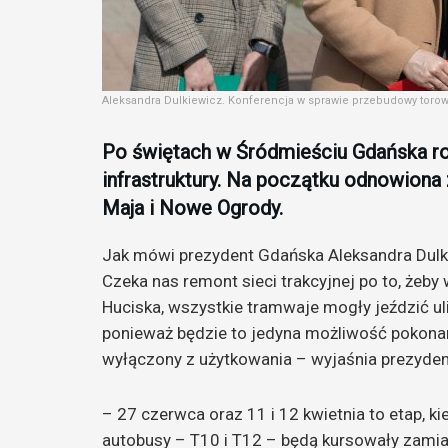
Aleksandra Dulkiewicz. Konferencja w sprawie przebudowy torowi
Po świętach w Śródmieściu Gdańska ro
infrastruktury. Na początku odnowiona z
Maja i Nowe Ogrody.
Jak mówi prezydent Gdańska Aleksandra Dulki
Czeka nas remont sieci trakcyjnej po to, żeb
Huciska, wszystkie tramwaje mogły jeździć uli
ponieważ będzie to jedyna możliwość pokonani
wyłączony z użytkowania – wyjaśnia prezyden
– 27 czerwca oraz 11 i 12 kwietnia to etap, 
autobusy – T10 i T12 – będą kursowały zamias