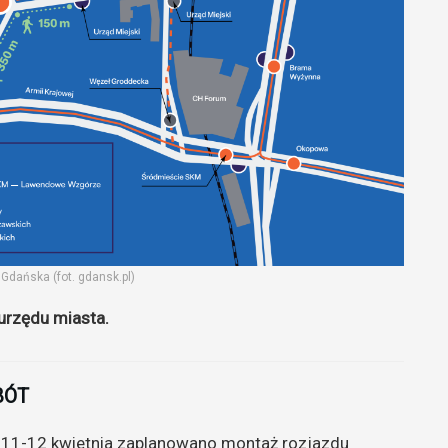
Gdańska (fot. gdansk.pl)
urzędu miasta.
BÓT
h 11-12 kwietnia zaplanowano montaż rozjazdu