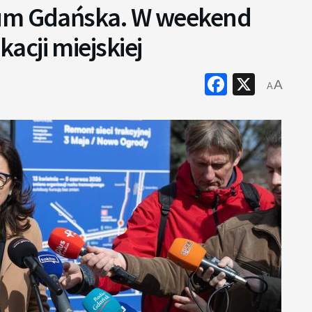
rum Gdańska. W weekend
cji miejskiej
Faceboo
X
A
A