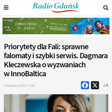
Priorytety dla Fali: sprawne
falomaty i szybki serwis. Dagmara
Kleczewska o wyzwaniach
w InnoBaltica
Faceb
X
A
1 kwietnia 2026 17:36
A