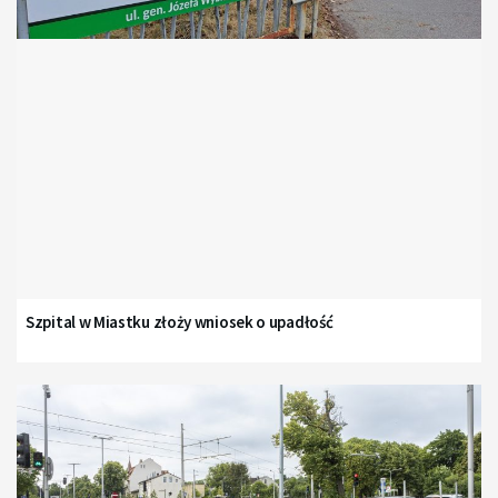
Szpital w Miastku złoży wniosek o upadłość