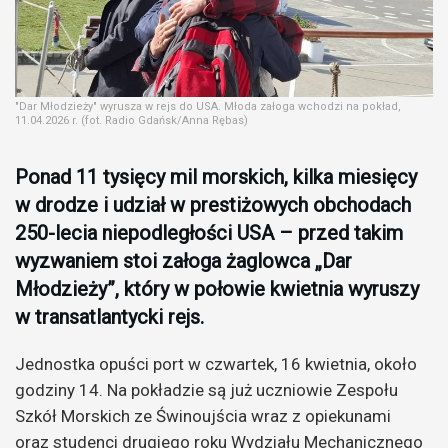
"Dar Młodzieży" wyrusza w rejs do USA. Młoda załoga wchodzi na pokład,
11.04.2026 r. (fot. Radio Gdańsk/Anna Rębas)
Ponad 11 tysięcy mil morskich, kilka miesięcy
w drodze i udział w prestiżowych obchodach
250-lecia niepodległości USA – przed takim
wyzwaniem stoi załoga żaglowca „Dar
Młodzieży”, który w połowie kwietnia wyruszy
w transatlantycki rejs.
Jednostka opuści port w czwartek, 16 kwietnia, około
godziny 14. Na pokładzie są już uczniowie Zespołu
Szkół Morskich ze Świnoujścia wraz z opiekunami
oraz studenci drugiego roku Wydziału Mechanicznego