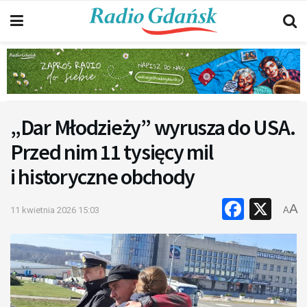
„Dar Młodzieży” wyrusza do USA.
Przed nim 11 tysięcy mil
i historyczne obchody
Faceb
X
A
11 kwietnia 2026 15:03
A