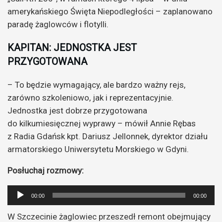
amerykańskiego Święta Niepodległości – zaplanowano
paradę żaglowców i flotylli.
KAPITAN: JEDNOSTKA JEST
PRZYGOTOWANA
– To będzie wymagający, ale bardzo ważny rejs,
zarówno szkoleniowo, jak i reprezentacyjnie.
Jednostka jest dobrze przygotowana
do kilkumiesięcznej wyprawy – mówił Annie Rębas
z Radia Gdańsk kpt. Dariusz Jellonnek, dyrektor działu
armatorskiego Uniwersytetu Morskiego w Gdyni.
Posłuchaj rozmowy:
Odtwarzacz
00:00
00:00
plików
W Szczecinie żaglowiec przeszedł remont obejmujący
dźwiękowych