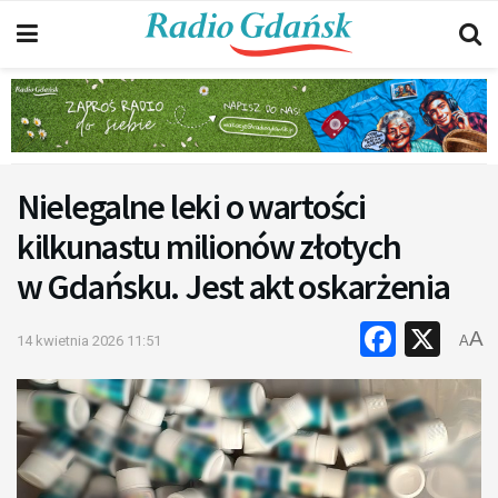
Nielegalne leki o wartości
kilkunastu milionów złotych
w Gdańsku. Jest akt oskarżenia
Faceb
X
A
14 kwietnia 2026 11:51
A