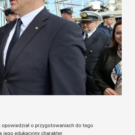
dołu
aby
zwiększyć
lub
zmniejszyć
głośność.
trit opowiedział o przygotowaniach do tego
a jego edukacyjny charakter.