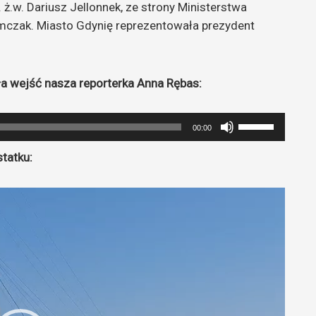
 ż.w. Dariusz Jellonnek, ze strony Ministerstwa
limczak. Miasto Gdynię reprezentowała prezydent
a wejść nasza reporterka Anna Rębas:
Używaj
00:00
strzałek
statku:
do
góry
oraz
do
dołu
aby
zwiększyć
lub
zmniejszyć