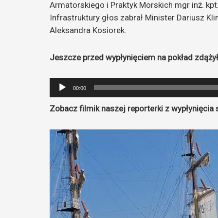
Armatorskiego i Praktyk Morskich mgr inż. kpt.
Infrastruktury głos zabrał Minister Dariusz K
Aleksandra Kosiorek.
Jeszcze przed wypłynięciem na pokład zdążył
Odtwarzacz
00:00
plików
Zobacz filmik naszej reporterki z wypłynięcia 
dźwiękowych
Odtwarzacz
video