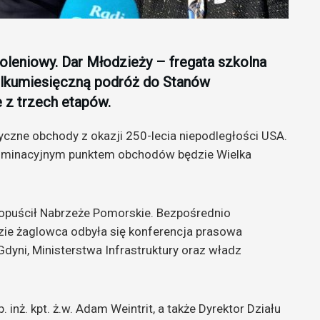
oleniowy. Dar Młodzieży – fregata szkolna
ilkumiesięczną podróż do Stanów
e z trzech etapów.
ryczne obchody z okazji 250-lecia niepodległości USA.
Kulminacyjnym punktem obchodów będzie Wielka
 opuścił Nabrzeże Pomorskie. Bezpośrednio
zie żaglowca odbyła się konferencja prasowa
yni, Ministerstwa Infrastruktury oraz władz
 inż. kpt. ż.w. Adam Weintrit, a także Dyrektor Działu