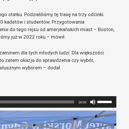
go statku. Podzieliliśmy tę trasę na trzy odcinki.
400 kadetów i studentów. Przygotowania
szenie do tego rejsu od amerykańskich miast – Boston,
iśmy już w 2022 roku – mówił.
zaminem dla tych młodych ludzi. Dla większości
e to zatem okazja do sprawdzenia czy wybór,
ył słusznym wyborem – dodał.
Używaj
00:00
strzałek
do
góry