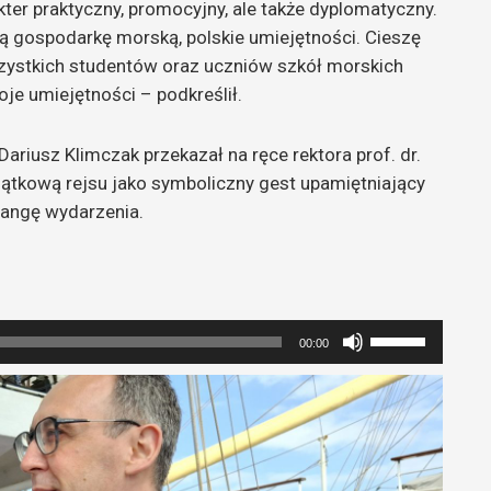
er praktyczny, promocyjny, ale także dyplomatyczny.
lską gospodarkę morską, polskie umiejętności. Cieszę
szystkich studentów oraz uczniów szkół morskich
je umiejętności – podkreślił.
Dariusz Klimczak przekazał na ręce rektora prof. dr.
miątkową rejsu jako symboliczny gest upamiętniający
angę wydarzenia.
Używaj
00:00
strzałek
do
góry
oraz
do