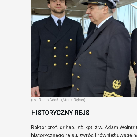
(fot. Radio Gdańsk/Anna Rębas)
HISTORYCZNY REJS
Rektor prof. dr hab. inż. kpt. ż.w. Adam Wein
historycznego rejsu, zwrócił również uwagę n