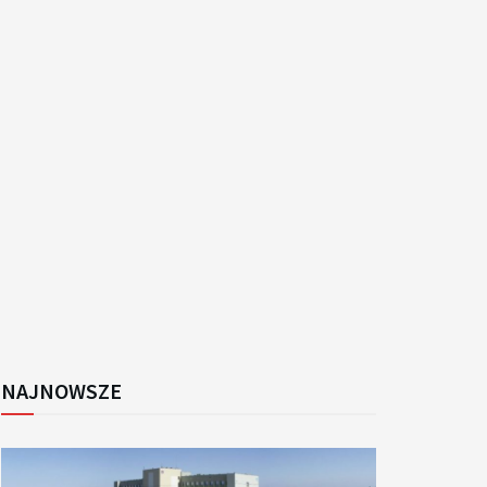
k
NAJNOWSZE