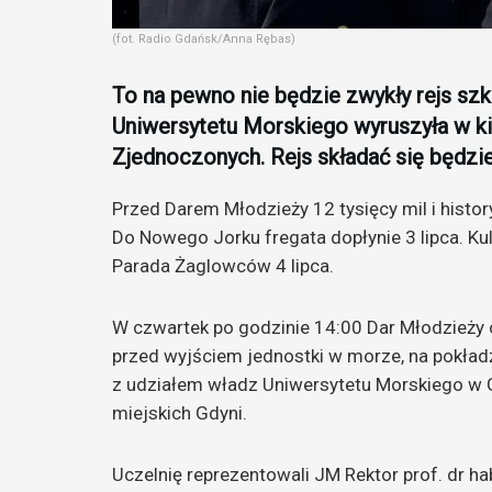
(fot. Radio Gdańsk/Anna Rębas)
To na pewno nie będzie zwykły rejs szk
Uniwersytetu Morskiego wyruszyła w k
Zjednoczonych. Rejs składać się będzi
Przed Darem Młodzieży 12 tysięcy mil i histo
Do Nowego Jorku fregata dopłynie 3 lipca. 
Parada Żaglowców 4 lipca.
W czwartek po godzinie 14:00 Dar Młodzieży
przed wyjściem jednostki w morze, na pokład
z udziałem władz Uniwersytetu Morskiego w Gd
miejskich Gdyni.
Uczelnię reprezentowali JM Rektor prof. dr hab.