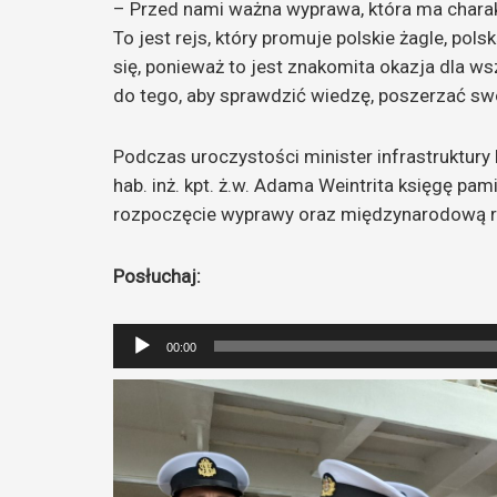
– Przed nami ważna wyprawa, która ma charakt
To jest rejs, który promuje polskie żagle, po
się, ponieważ to jest znakomita okazja dla w
do tego, aby sprawdzić wiedzę, poszerzać swo
Podczas uroczystości minister infrastruktury 
hab. inż. kpt. ż.w. Adama Weintrita księgę pa
rozpoczęcie wyprawy oraz międzynarodową r
Posłuchaj:
Odtwarzacz
00:00
plików
dźwiękowych