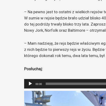
– Na pewno jest to ostatni z wielkich rejsów te
W sumie w rejsie będzie brało udział blisko 
do tej podróży trwały blisko trzy lata. Zapro
Nowy Jork, Norfolk oraz Baltimore – otrzymal
– Mam nadzieję, że rejs będzie właściwym eg
z nich będzie to pierwszy rejs w życiu. Będzi
którego dokonali rok temu, dwa lata temu, b
Posłuchaj:
Odtwarzacz
00:00
plików
dźwiękowych