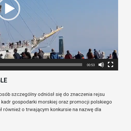
głośność.
00:53
GLE
osób szczególny odniósł się do znaczenia rejsu
 kadr gospodarki morskiej oraz promocji polskiego
ł również o trwającym konkursie na nazwę dla