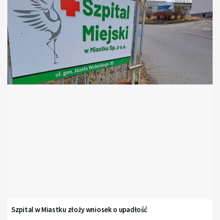
Szpital w Miastku złoży wniosek o upadłość