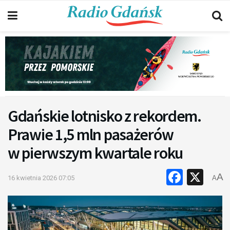
Gdańskie lotnisko z rekordem.
Prawie 1,5 mln pasażerów
w pierwszym kwartale roku
Faceb
X
A
16 kwietnia 2026 07:05
A