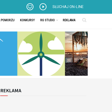
SŁUCHAJ ON-LINE
A POMORZU
KONKURSY
RG STUDIO
REKLAMA
REKLAMA