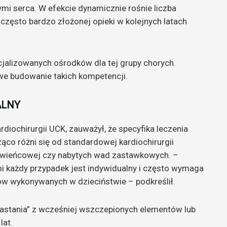
i serca. W efekcie dynamicznie rośnie liczba
często bardzo złożonej opieki w kolejnych latach
cjalizowanych ośrodków dla tej grupy chorych.
owe budowanie takich kompetencji.
ALNY
ardiochirurgii UCK, zauważył, że specyfika leczenia
o różni się od standardowej kardiochirurgii
y wieńcowej czy nabytych wad zastawkowych. –
każdy przypadek jest indywidualny i często wymaga
ów wykonywanych w dzieciństwie – podkreślił.
rastania” z wcześniej wszczepionych elementów lub
lat.