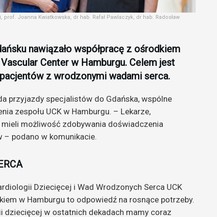
, prof. Joanna Kwiatkowska, dr hab. Rafał Pawlaczyk, dr hab. Radosław
dańsku nawiązało współpracę z ośrodkiem
& Vascular Center w Hamburgu. Celem jest
pacjentów z wrodzonymi wadami serca.
da przyjazdy specjalistów do Gdańska, wspólne
lenia zespołu UCK w Hamburgu. – Lekarze,
dą mieli możliwość zdobywania doświadczenia
w – podano w komunikacie.
ERCA
Kardiologii Dziecięcej i Wad Wrodzonych Serca UCK
dkiem w Hamburgu to odpowiedź na rosnące potrzeby.
i dziecięcej w ostatnich dekadach mamy coraz