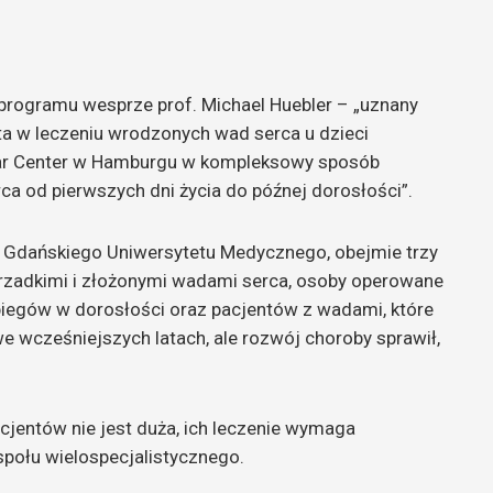
u programu wesprze prof. Michael Huebler – „uznany
ista w leczeniu wrodzonych wad serca u dzieci
cular Center w Hamburgu w kompleksowy sposób
ca od pierwszych dni życia do późnej dorosłości”.
m Gdańskiego Uniwersytetu Medycznego, obejmie trzy
z rzadkimi i złożonymi wadami serca, osoby operowane
biegów w dorosłości oraz pacjentów z wadami, które
e wcześniejszych latach, ale rozwój choroby sprawił,
acjentów nie jest duża, ich leczenie wymaga
połu wielospecjalistycznego.