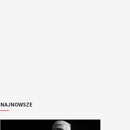
k
NAJNOWSZE