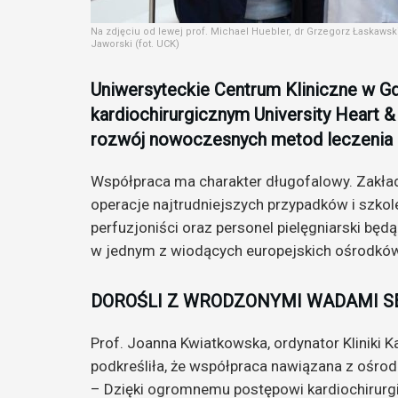
Na zdjęciu od lewej prof. Michael Huebler, dr Grzegorz Łaskawski
Jaworski (fot. UCK)
Uniwersyteckie Centrum Kliniczne w G
kardiochirurgicznym University Heart 
rozwój nowoczesnych metod leczenia 
Współpraca ma charakter długofalowy. Zakła
operacje najtrudniejszych przypadków i szko
perfuzjoniści oraz personel pielęgniarski bę
w jednym z wiodących europejskich ośrodkó
DOROŚLI Z WRODZONYMI WADAMI S
Prof. Joanna Kwiatkowska, ordynator Kliniki 
podkreśliła, że współpraca nawiązana z ośro
– Dzięki ogromnemu postępowi kardiochirurgi