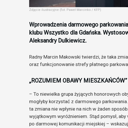
Zdjęcie ilustracyjne (fot. Paweł Marcinko / KFP)
Wprowadzenia darmowego parkowania d
klubu Wszystko dla Gdańska. Wystosowa
Aleksandry Dulkiewicz.
Radny Marcin Makowski twierdzi, że taka zmi
oraz funkcjonowanie strefy płatnego parkowa
„ROZUMIEM OBAWY MIESZKAŃCÓW”
– To niewielka grupa żyjących honorowych oby
mogłyby korzystać z darmowego parkowania
ta zmiana nie wpłynie na nich w żaden sposó
wyjątkowym wyróżnieniem. Stąd pomysł, aby w
po darmowej komunikacji miejskiej – wskazu