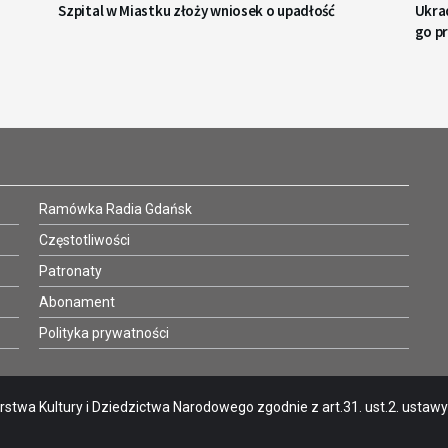
Szpital w Miastku złoży wniosek o upadłość
Ukrad
go p
Ramówka Radia Gdańsk
Częstotliwości
Patronaty
Abonament
Polityka prywatności
stwa Kultury i Dziedzictwa Narodowego zgodnie z art.31. ust.2. ustawy o 