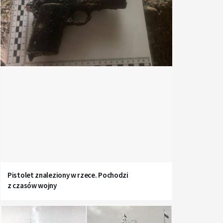
Pistolet znaleziony w rzece. Pochodzi
z czasów wojny