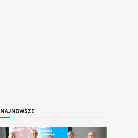
k
NAJNOWSZE