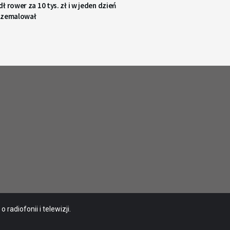
ł rower za 10 tys. zł i w jeden dzień
rzemalował
radiofonii i telewizji.