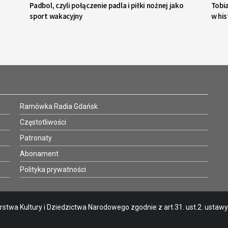
Padbol, czyli połączenie padla i piłki nożnej jako
Tobi
sport wakacyjny
w his
Ramówka Radia Gdańsk
Częstotliwości
Patronaty
Abonament
Polityka prywatności
stwa Kultury i Dziedzictwa Narodowego zgodnie z art.31. ust.2. ustawy o 