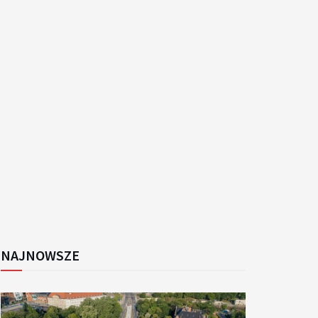
k
NAJNOWSZE