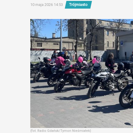
10 maja 2026 14:53
Trójmiasto
(fot. Radio Gdańsk/Tymon Nieśmiałek)