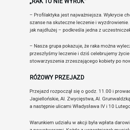
„RAK TO NIE WYROK”
– Profilaktyka jest najważniejsza. Wykrycie 
szanse na skuteczne leczenie i wyzdrowienie. 
jak najdłużej – podkreśla jedna z uczestnicze
– Nasza grupa pokazuje, że raka można wylec
przeszłyśmy leczenie i dziś celebrujemy życ
stowarzyszenia zrzeszającego kobiety po now
RÓŻOWY PRZEJAZD
Przejazd rozpoczął się o godz. 11.00 i prowad
Jagiellońskie, Al. Zwycięstwa, Al. Grunwaldzką
a następnie ulicami Władysława IV i 10 Lutego 
Warunkiem udziału w akcji była wpłata darowi
z nowotworami. Każda z uczestniczek musiała