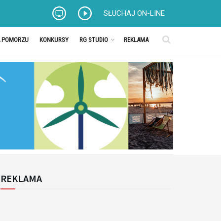
SŁUCHAJ ON-LINE
A POMORZU
KONKURSY
RG STUDIO
REKLAMA
REKLAMA