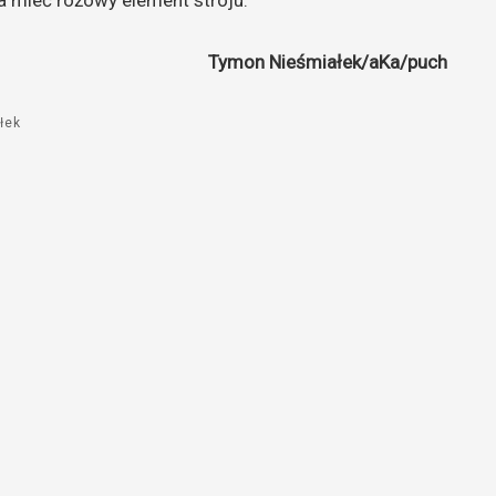
Tymon Nieśmiałek/aKa/puch
łek