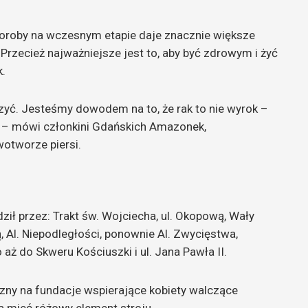
choroby na wczesnym etapie daje znacznie większe
Przecież najważniejsze jest to, aby być zdrowym i żyć
k.
zyć. Jesteśmy dowodem na to, że rak to nie wyrok –
ie – mówi członkini Gdańskich Amazonek,
otworze piersi.
ził przez: Trakt św. Wojciecha, ul. Okopową, Wały
, Al. Niepodległości, ponownie Al. Zwycięstwa,
aż do Skweru Kościuszki i ul. Jana Pawła II.
zny na fundacje wspierające kobiety walczące
 mieć różowy element stroju.