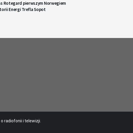
as Rotegard pierwszym Norwegiem
torii Energi Trefla Sopot
radiofonii i telewizji.