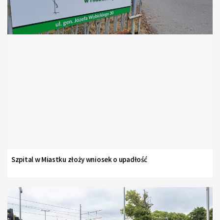
Szpital w Miastku złoży wniosek o upadłość