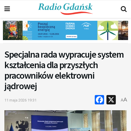
Specjalna rada wypracuje system
kształcenia dla przyszłych
pracowników elektrowni
jądrowej
Faceb
X
A
11 maja 2026 19:31
A