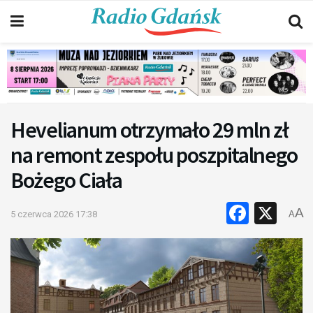
Hevelianum otrzymało 29 mln zł
na remont zespołu poszpitalnego
Bożego Ciała
Faceb
X
A
5 czerwca 2026 17:38
A