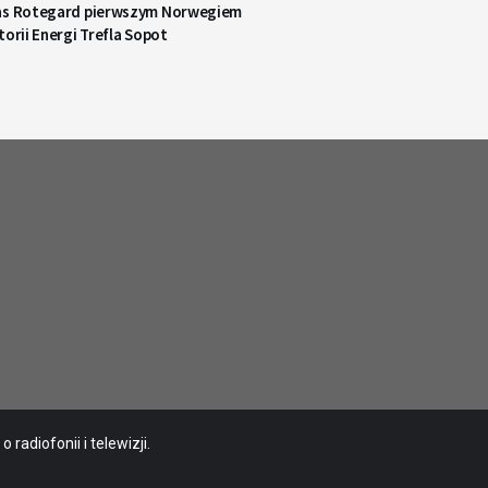
as Rotegard pierwszym Norwegiem
torii Energi Trefla Sopot
radiofonii i telewizji.