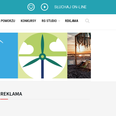
SŁUCHAJ ON-LINE
A POMORZU
KONKURSY
RG STUDIO
REKLAMA
REKLAMA