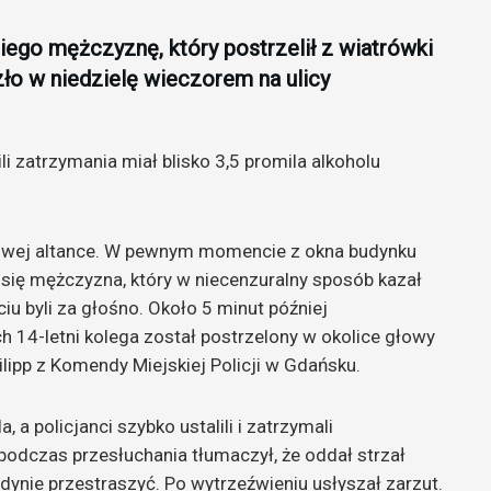
niego mężczyznę, który postrzelił z wiatrówki
zło w niedzielę wieczorem na ulicy
ili zatrzymania miał blisko 3,5 promila alkoholu
lowej altance. W pewnym momencie z okna budynku
ł się mężczyzna, który w niecenzuralny sposób kazał
u byli za głośno. Około 5 minut później
ich 14-letni kolega został postrzelony w okolice głowy
lipp z Komendy Miejskiej Policji w Gdańsku.
a policjanci szybko ustalili i zatrzymali
podczas przesłuchania tłumaczył, że oddał strzał
edynie przestraszyć. Po wytrzeźwieniu usłyszał zarzut.