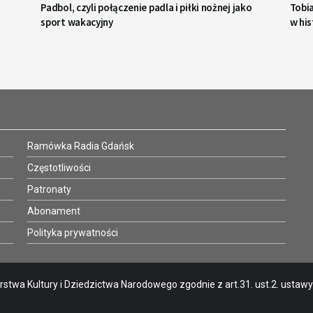
Padbol, czyli połączenie padla i piłki nożnej jako
Tobi
sport wakacyjny
w his
Ramówka Radia Gdańsk
Częstotliwości
Patronaty
Abonament
Polityka prywatności
stwa Kultury i Dziedzictwa Narodowego zgodnie z art.31. ust.2. ustawy o 