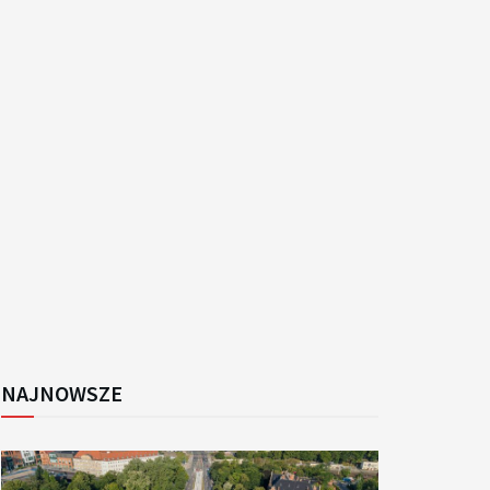
k
NAJNOWSZE