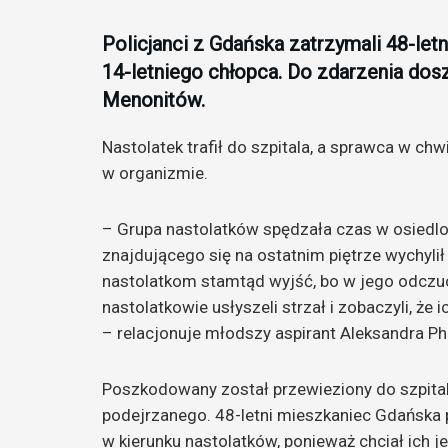
Policjanci z Gdańska zatrzymali 48-let
14-letniego chłopca. Do zdarzenia dos
Menonitów.
Nastolatek trafił do szpitala, a sprawca w chw
w organizmie.
– Grupa nastolatków spędzała czas w osied
znajdującego się na ostatnim piętrze wychyli
nastolatkom stamtąd wyjść, bo w jego odczuci
nastolatkowie usłyszeli strzał i zobaczyli, że 
– relacjonuje młodszy aspirant Aleksandra Phi
Poszkodowany został przewieziony do szpitala, 
podejrzanego. 48-letni mieszkaniec Gdańska 
w kierunku nastolatków, ponieważ chciał ich j