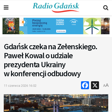
Gdańsk czeka na Zełenskiego.
Paweł Kowal o udziale
prezydenta Ukrainy
w konferencji odbudowy
Faceb
X
A
11 czerwca 2026 16:02
A