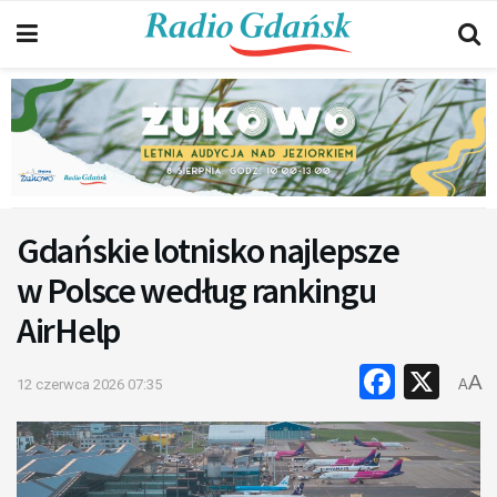
Gdańskie lotnisko najlepsze
w Polsce według rankingu
AirHelp
Faceb
X
A
12 czerwca 2026 07:35
A