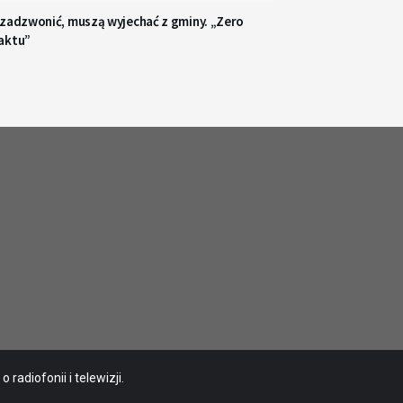
 zadzwonić, muszą wyjechać z gminy. „Zero
aktu”
radiofonii i telewizji.