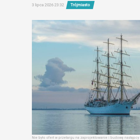
3 lipca 2026 23:32
Trójmiasto
Nie było ofert w przetargu na zaprojektowanie i budowę następcy