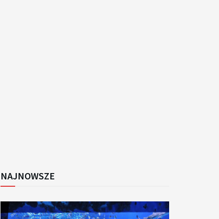
k
NAJNOWSZE