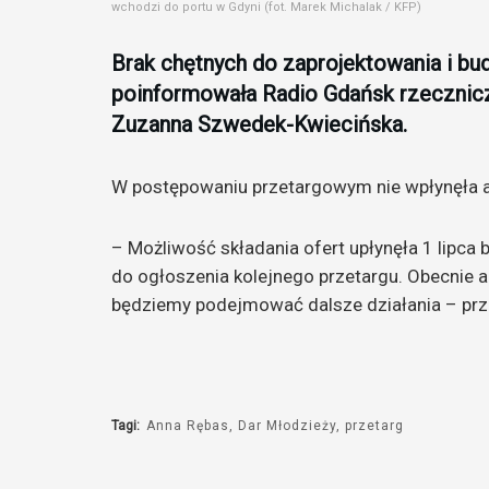
wchodzi do portu w Gdyni (fot. Marek Michalak / KFP)
Brak chętnych do zaprojektowania i b
poinformowała Radio Gdańsk rzecznic
Zuzanna Szwedek-Kwiecińska.
W postępowaniu przetargowym nie wpłynęła ani
– Możliwość składania ofert upłynęła 1 lipca 
do ogłoszenia kolejnego przetargu. Obecnie an
będziemy podejmować dalsze działania – pr
Tagi:
Anna Rębas
Dar Młodzieży
przetarg