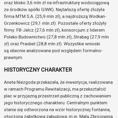
oraz blisko 3,6 mln zł na infrastrukturę wodociągową
ze środków spółki GIWK). Najtańszą ofertę złożyła
firma MTM S.A. (25,9 mln zł), a najdroższą Wodkan-
Grzenkowicz (29,1 mln zł). Pozostałe oferty złożyły
firmy: FB-Jelcz (27,6 mln zł), konsorcjum z liderem
Poleko Budownictwo (27,8 mln zł), Strabag (27,9 mln
zł) oraz Prasbet (28,8 mln zł). Wszystkie wnioski
są obecnie analizowane pod względem formalno-
prawnym.
HISTORYCZNY CHARAKTER
Aneta Niezgoda przekazała, że inwestycja, realizowana
w ramach Programu Rewitalizacji, ma przekształcić
plac w przyjazną przestrzeń publiczną z zachowaniem
jego historycznego charakteru. Centralnym punktem
stanie się odtworzona na wzór historycznej fontanna,
otoczona zabytkową zabudową, m.in. Małą Zbrojownią