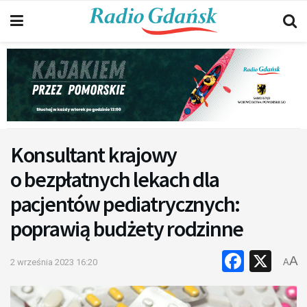
Konsultant krajowy
o bezpłatnych lekach dla
pacjentów pediatrycznych:
poprawią budżety rodzinne
Faceb
X
A
2 września 2023 16:20
A