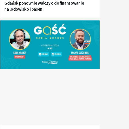
Gdańsk ponownie walczy o dofinansowanie
na lodowisko i basen