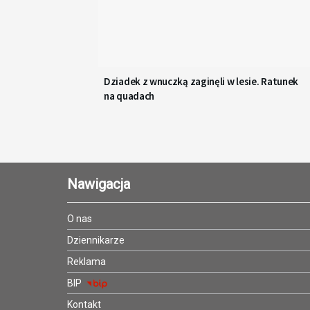
Dziadek z wnuczką zaginęli w lesie. Ratunek
na quadach
Nawigacja
O nas
Dziennikarze
Reklama
BIP
Kontakt