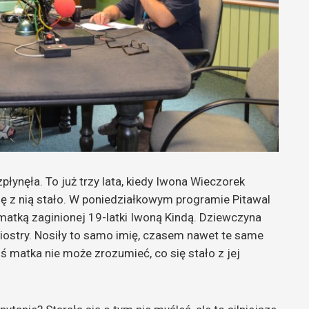
zpłynęła. To już trzy lata, kiedy Iwona Wieczorek
ię z nią stało. W poniedziałkowym programie Pitawal
tką zaginionej 19-latki Iwoną Kindą.
Dziewczyna
siostry. Nosiły to samo imię, czasem nawet te same
iś matka nie może zrozumieć, co się stało z jej