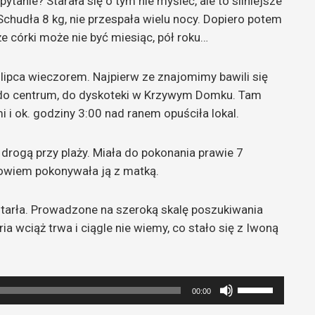
tanie? Starała się o tym nie myśleć, ale to silniejsze
Schudła 8 kg, nie przespała wielu nocy. Dopiero potem
 że córki może nie być miesiąc, pół roku…
lipca wieczorem. Najpierw ze znajomimy bawili się
ę do centrum, do dyskoteki w Krzywym Domku. Tam
 i ok. godziny 3:00 nad ranem opuściła lokal.
rogą przy plaży. Miała do pokonania prawie 7
 bowiem pokonywała ją z matką.
otarła. Prowadzone na szeroką skalę poszukiwania
ia wciąż trwa i ciągle nie wiemy, co stało się z Iwoną
Używaj
00:00
strzałek