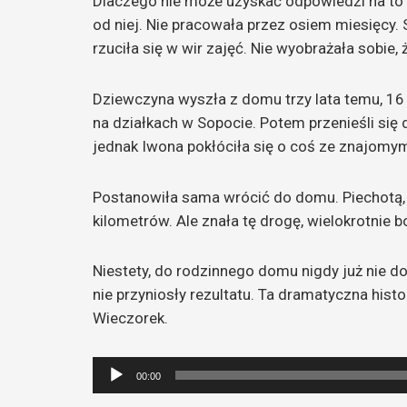
Dlaczego nie może uzyskać odpowiedzi na to py
od niej. Nie pracowała przez osiem miesięcy. 
rzuciła się w wir zajęć. Nie wyobrażała sobie,
Dziewczyna wyszła z domu trzy lata temu, 16 
na działkach w Sopocie. Potem przenieśli si
jednak Iwona pokłóciła się o coś ze znajomymi
Postanowiła sama wrócić do domu. Piechotą, d
kilometrów. Ale znała tę drogę, wielokrotnie
Niestety, do rodzinnego domu nigdy już nie d
nie przyniosły rezultatu. Ta dramatyczna histor
Wieczorek.
Odtwarzacz
00:00
plików