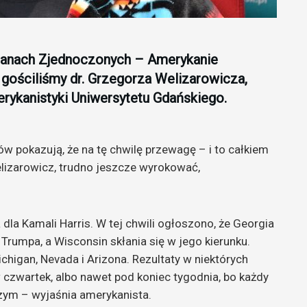
Stanach Zjednoczonych – Amerykanie
 gościliśmy dr. Grzegorza Welizarowicza,
merykanistyki Uniwersytetu Gdańskiego.
w pokazują, że na tę chwilę przewagę – i to całkiem
lizarowicz, trudno jeszcze wyrokować,
 dla Kamali Harris. W tej chwili ogłoszono, że Georgia
 Trumpa, a Wisconsin skłania się w jego kierunku.
ichigan, Nevada i Arizona. Rezultaty w niektórych
czwartek, albo nawet pod koniec tygodnia, bo każdy
zym – wyjaśnia amerykanista.