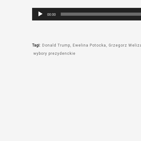
Odtwarzacz
00:00
plików
dźwiękowych
Tagi:
Donald Trump
Ewelina Potocka
Grzegorz Weliz
wybory prezydenckie