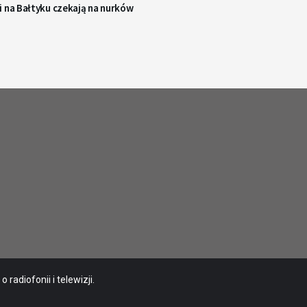
i na Bałtyku czekają na nurków
radiofonii i telewizji.