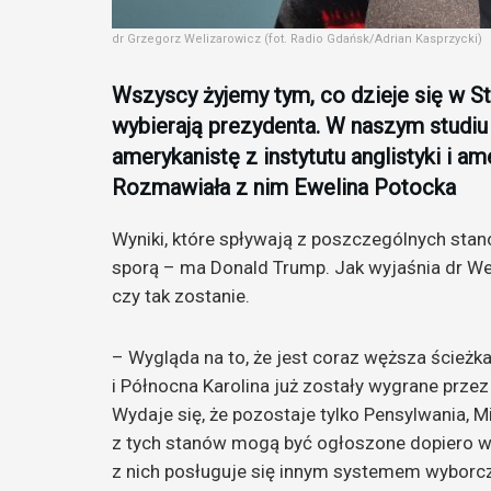
dr Grzegorz Welizarowicz (fot. Radio Gdańsk/Adrian Kasprzycki)
Wszyscy żyjemy tym, co dzieje się w 
wybierają prezydenta. W naszym studiu
amerykanistę z instytutu anglistyki i a
Rozmawiała z nim Ewelina Potocka
Wyniki, które spływają z poszczególnych stanó
sporą – ma Donald Trump. Jak wyjaśnia dr We
czy tak zostanie.
– Wygląda na to, że jest coraz węższa ścieżka
i Północna Karolina już zostały wygrane przez
Wydaje się, że pozostaje tylko Pensylwania, M
z tych stanów mogą być ogłoszone dopiero w 
z nich posługuje się innym systemem wyborc