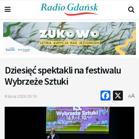
Dziesięć spektakli na festiwalu
Wybrzeże Sztuki
Faceb
X
A
8 lipca 2026 20:10
A