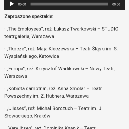
Odtwarzacz
00:00
00:00
plików
Zaproszone spektakle:
dźwiękowych
· „The Employees”, reż. Łukasz Twarkowski – STUDIO
teatrgaleria, Warszawa
· „Tkocze”, reż. Maja Kleczewska – Teatr Śląski im. S.
Wyspiańskiego, Katowice
· „Europa”, reż. Krzysztof Warlikowski – Nowy Teatr,
Warszawa
· „Kobieta samotna”, reż. Anna Smolar – Teatr
Powszechny im. Z. Hübnera, Warszawa
· „Ulisses”, reż. Michał Borczuch – Teatr im. J.
Słowackiego, Kraków
· „Very Ibsen”, reż. Dominika Knapik – Teatr