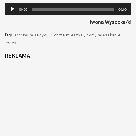
Odtwarzacz
00:00
00:00
plików
Iwona Wysocka/kł
dźwiękowych
Tagi:
archiwum audycji
Dobrze mieszkaj
dom
mieszkanie
rynek
REKLAMA