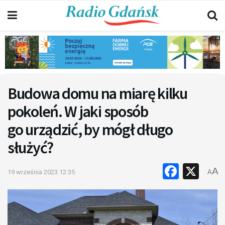
Budowa domu na miarę kilku
pokoleń. W jaki sposób
go urządzić, by mógł długo
służyć?
Faceb
X
A
19 września 2023 12:35
A