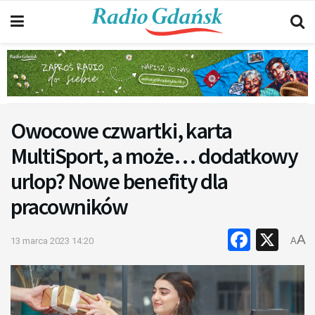
Owocowe czwartki, karta
MultiSport, a może… dodatkowy
urlop? Nowe benefity dla
pracowników
Faceb
X
A
13 marca 2023 14:20
A