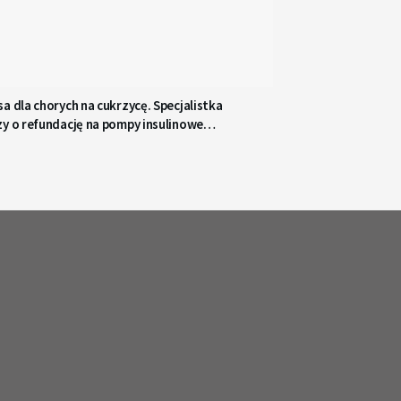
a dla chorych na cukrzycę. Specjalistka
zy o refundację na pompy insulinowe
imitu wieku