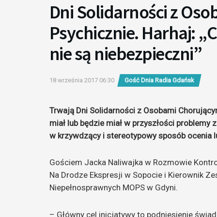
Dni Solidarności z Os
Psychicznie. Harhaj: „
nie są niebezpieczni”
18 września 2017 06:30
Gość Dnia Radia Gdańsk
Trwają Dni Solidarności z Osobami Chorującym
miał lub będzie miał w przyszłości problemy
w krzywdzący i stereotypowy sposób ocenia lu
Gościem Jacka Naliwajka w Rozmowie Kontrol
Na Drodze Ekspresji w Sopocie i Kierownik Ze
Niepełnosprawnych MOPS w Gdyni.
– Główny cel inicjatywy to podniesienie świa