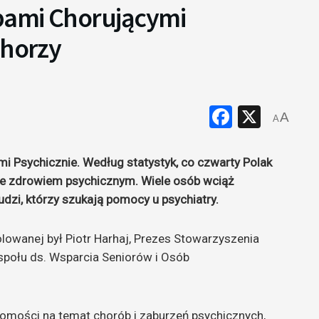
obami Chorującymi
Chorzy
Faceboo
X
A
A
i Psychicznie. Według statystyk, co czwarty Polak
 ze zdrowiem psychicznym. Wiele osób wciąż
dzi, którzy szukają pomocy u psychiatry.
owanej był Piotr Harhaj, Prezes Stowarzyszenia
społu ds. Wsparcia Seniorów i Osób
domości na temat chorób i zaburzeń psychicznych,