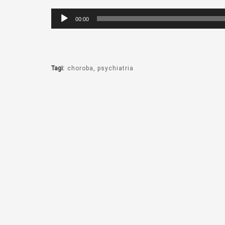
Odtwarzacz
00:00
plików
dźwiękowych
Tagi:
choroba
psychiatria