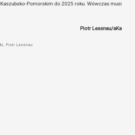
m Kaszubsko-Pomorskim do 2025 roku. Wówczas musi
do
góry
oraz
do
Piotr Lessnau/aKa
dołu
aby
bi
Piotr Lessnau
zwiększyć
lub
zmniejszyć
głośność.