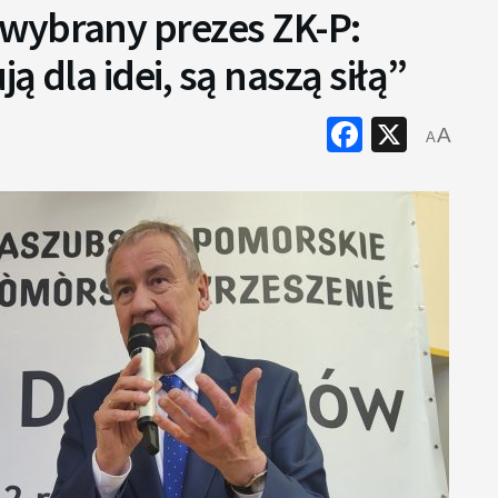
wybrany prezes ZK-P:
ją dla idei, są naszą siłą”
Faceboo
X
A
A