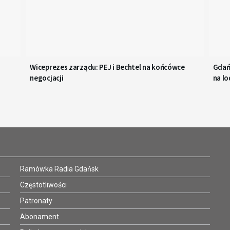
Wiceprezes zarządu: PEJ i Bechtel na końcówce
Gdań
negocjacji
na lo
Ramówka Radia Gdańsk
Częstotliwości
Patronaty
Abonament