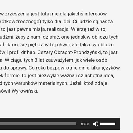
 zrzeszenia jest tutaj nie dla jakichś interesów
rótkowzrocznego) tylko dla idei. Ci ludzie są naszą
 to jest pewna misja, realizacja. Wierzę też w to,
ludźmi, żeby z nami działać, one jednak w obliczu tych
i które się piętrzą w tej chwili, ale także w obliczu
ił prof. dr hab. Cezary Obracht-Prondzyński, to jest
a. W ciągu tych 3 lat zauważyłem, jak wiele osób
 do sprawy. Co roku bezpowrotnie ginie kilka języków
ek formie, to jest niezwykle ważna i szlachetna idea,
d tych warunków materialnych. Jeżeli ktoś zdaje
mówił Wyrowiński.
Używaj
00:00
strzałek