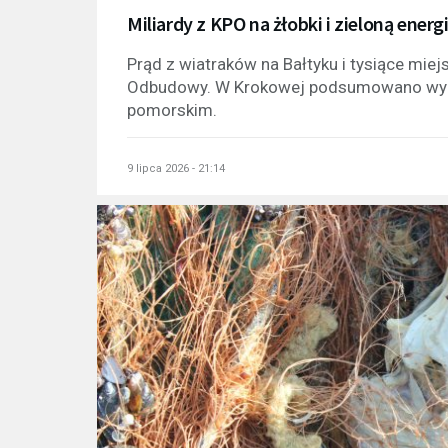
Miliardy z KPO na żłobki i zieloną energ
Prąd z wiatraków na Bałtyku i tysiące mie
Odbudowy. W Krokowej podsumowano wyd
pomorskim.
9 lipca 2026 - 21:14