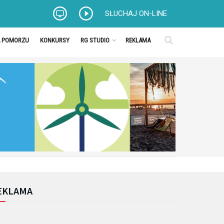
SŁUCHAJ ON-LINE
A POMORZU
KONKURSY
RG STUDIO
REKLAMA
EKLAMA