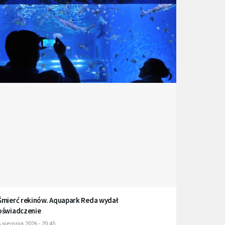
Śmierć rekinów. Aquapark Reda wydał
oświadczenie
 sierpnia 2026 - 20:45