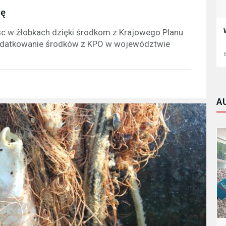
ię
jsc w żłobkach dzięki środkom z Krajowego Planu
atkowanie środków z KPO w województwie
6
A