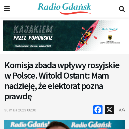
Komisja zbada wpływy rosyjskie
w Polsce. Witold Ostant: Mam
nadzieję, że elektorat pozna
prawdę
Faceb
X
A
30 maja 2023 08:30
A