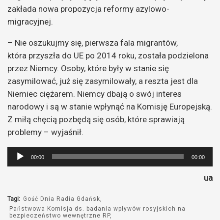
zakłada nowa propozycja reformy azylowo-
migracyjnej.
– Nie oszukujmy się, pierwsza fala migrantów,
która przyszła do UE po 2014 roku, została podzielona
przez Niemcy. Osoby, które były w stanie się
zasymilować, już się zasymilowały, a reszta jest dla
Niemiec ciężarem. Niemcy dbają o swój interes
narodowy i są w stanie wpłynąć na Komisję Europejską.
Z miłą chęcią pozbędą się osób, które sprawiają
problemy – wyjaśnił.
Odtwarzacz
00:00
00:00
plików
ua
dźwiękowych
Tagi:
Gość Dnia Radia Gdańsk
Państwowa Komisja ds. badania wpływów rosyjskich na
bezpieczeństwo wewnętrzne RP