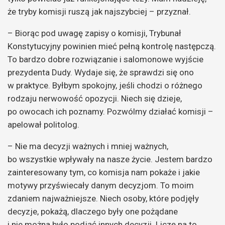
że tryby komisji ruszą jak najszybciej – przyznał.
– Biorąc pod uwagę zapisy o komisji, Trybunał
Konstytucyjny powinien mieć pełną kontrolę następczą.
To bardzo dobre rozwiązanie i salomonowe wyjście
prezydenta Dudy. Wydaje się, że sprawdzi się ono
w praktyce. Byłbym spokojny, jeśli chodzi o różnego
rodzaju nerwowość opozycji. Niech się dzieje,
po owocach ich poznamy. Pozwólmy działać komisji –
apelował politolog.
– Nie ma decyzji ważnych i mniej ważnych,
bo wszystkie wpływały na nasze życie. Jestem bardzo
zainteresowany tym, co komisja nam pokaże i jakie
motywy przyświecały danym decyzjom. To moim
zdaniem najważniejsze. Niech osoby, które podjęły
decyzje, pokażą, dlaczego były one pożądane
i nie można było podjąć innych decyzji. Liczę na to,