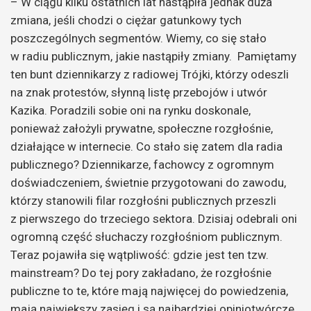
– W ciągu kilku ostatnich lat nastąpiła jednak duża
zmiana, jeśli chodzi o ciężar gatunkowy tych
poszczególnych segmentów. Wiemy, co się stało
w radiu publicznym, jakie nastąpiły zmiany. Pamiętamy
ten bunt dziennikarzy z radiowej Trójki, którzy odeszli
na znak protestów, słynną listę przebojów i utwór
Kazika. Poradzili sobie oni na rynku doskonale,
ponieważ założyli prywatne, społeczne rozgłośnie,
działające w internecie. Co stało się zatem dla radia
publicznego? Dziennikarze, fachowcy z ogromnym
doświadczeniem, świetnie przygotowani do zawodu,
którzy stanowili filar rozgłośni publicznych przeszli
z pierwszego do trzeciego sektora. Dzisiaj odebrali oni
ogromną część słuchaczy rozgłośniom publicznym.
Teraz pojawiła się wątpliwość: gdzie jest ten tzw.
mainstream? Do tej pory zakładano, że rozgłośnie
publiczne to te, które mają najwięcej do powiedzenia,
mają największy zasięg i są najbardziej opiniotwórcze.