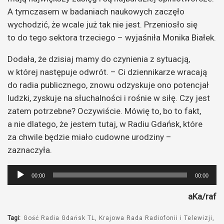
A tymczasem w badaniach naukowych zaczęło
wychodzić, że wcale już tak nie jest. Przeniosło się
to do tego sektora trzeciego – wyjaśniła Monika Białek.
Dodała, że dzisiaj mamy do czynienia z sytuacją,
w której następuje odwrót. – Ci dziennikarze wracają
do radia publicznego, znowu odzyskuje ono potencjał
ludzki, zyskuje na słuchalności i rośnie w siłę. Czy jest
zatem potrzebne? Oczywiście. Mówię to, bo to fakt,
a nie dlatego, że jestem tutaj, w Radiu Gdańsk, które
za chwile będzie miało cudowne urodziny –
zaznaczyła.
Odtwarzacz
00:00
00:00
plików
aKa/raf
dźwiękowych
Tagi:
Gość Radia Gdańsk TL
Krajowa Rada Radiofonii i Telewizji