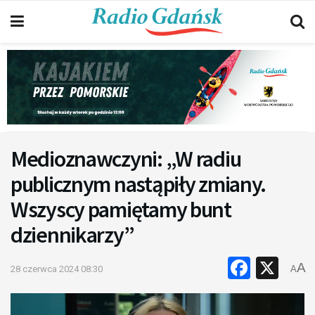
Medioznawczyni: „W radiu
publicznym nastąpiły zmiany.
Wszyscy pamiętamy bunt
dziennikarzy”
Faceb
X
A
28 czerwca 2024 08:30
A