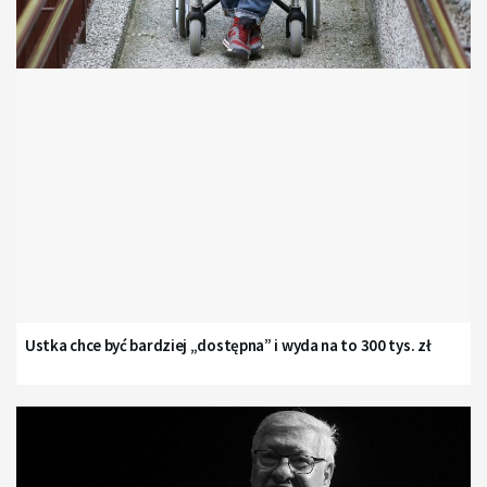
Ustka chce być bardziej „dostępna” i wyda na to 300 tys. zł