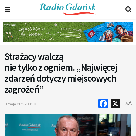
Strażacy walczą
nie tylko z ogniem. „Najwięcej
zdarzeń dotyczy miejscowych
zagrożeń”
Faceb
X
A
8 maja 2026 08:30
A