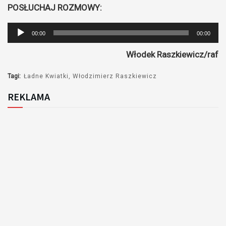
POSŁUCHAJ ROZMOWY:
Odtwarzacz
00:00
00:00
plików
Włodek Raszkiewicz/raf
dźwiękowych
Tagi:
Ładne Kwiatki
Włodzimierz Raszkiewicz
REKLAMA