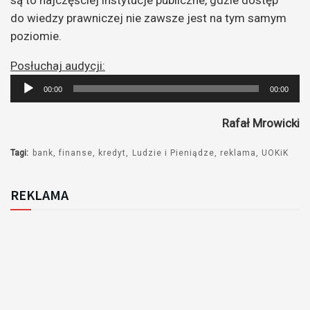
do wiedzy prawniczej nie zawsze jest na tym samym
poziomie.
Posłuchaj audycji:
Odtwarzacz
00:00
00:00
plików
dźwiękowych
Rafał Mrowicki
Tagi:
bank
finanse
kredyt
Ludzie i Pieniądze
reklama
UOKiK
REKLAMA