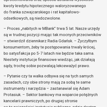
kwoty kredytu hipotecznego waloryzowanego
do franka szwajcarskiego i rat kapitałowo-
odsetkowych, są niedozwolone.
– Proces „nabitych w MBank” trwa 5 lat. Nasze urzędy
są w trudnej pozycji mając tak mocnych przeciwników
– stwierdził dziennikarz Radia Gdańsk. – Życzyłbym
konsumentom, żeby te postępowania trwały krócej,
bo satysfakcja po 5-7 latach nie będzie taka sama.
Niestety instytucje finansowe wiedząc, jak działają
sądy, trochę sobie pozwalają lekceważyć prawo.
– Pytanie czy ta walka odbywa się na tych samych
zasadach, czy obie strony mają za sobą te same
instrumenty i narzędzia – zastanawiał się Adam
Protasiuk. – Sektor bankowy ma wsparcie potężnych
kancelarii prawniczych, po drugiej stronie
są to najczęściej instytucje publiczne, gdzie dostęp