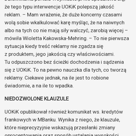
że tego typu interwencje UOKiK polepszą jakość
reklam. – Mam wrażenie, że duże koncerny czasami
wolą sobie wkalkulować karę myśląc, że na naiwnych
albo na tych co nie mają siły walczyć, zarobią więcej –
mówiła Wioletta Kakowska-Mehring. – To nie pierwsza
sytuacja kiedy treść reklamy nie zgadza się
z produktem, jego jakością czy właściwościami.
Tu odpuszczono bez ścieżki dochodzenia i sądzenia
się z UOKiK. To na pewno nauczka dla tych, co tworzą
reklamy. Ciekawe jednak, na ile jest to robione
świadomie, a na ile to wpadka.
NIEDOZWOLONE KLAUZULE
UOKiK opublikował również komunikat ws. kredytów
frankowych w MBanku. Wynika z niego, że klauzule,
które nieprecyzyjnie wskazują przesłanki zmiany
oprocentowania oraz sposób ustalania wysokości