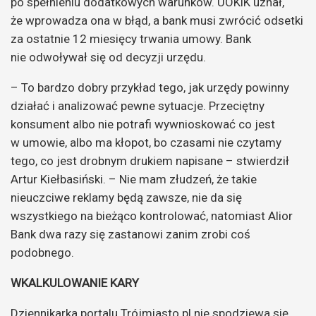
po spełnieniu dodatkowych warunków. UOKiK uznał,
że wprowadza ona w błąd, a bank musi zwrócić odsetki
za ostatnie 12 miesięcy trwania umowy. Bank
nie odwoływał się od decyzji urzędu.
– To bardzo dobry przykład tego, jak urzędy powinny
działać i analizować pewne sytuacje. Przeciętny
konsument albo nie potrafi wywnioskować co jest
w umowie, albo ma kłopot, bo czasami nie czytamy
tego, co jest drobnym drukiem napisane – stwierdził
Artur Kiełbasiński. – Nie mam złudzeń, że takie
nieuczciwe reklamy będą zawsze, nie da się
wszystkiego na bieżąco kontrolować, natomiast Alior
Bank dwa razy się zastanowi zanim zrobi coś
podobnego.
WKALKULOWANIE KARY
Dziennikarka portalu Trójmiasto.pl nie spodziewa się,