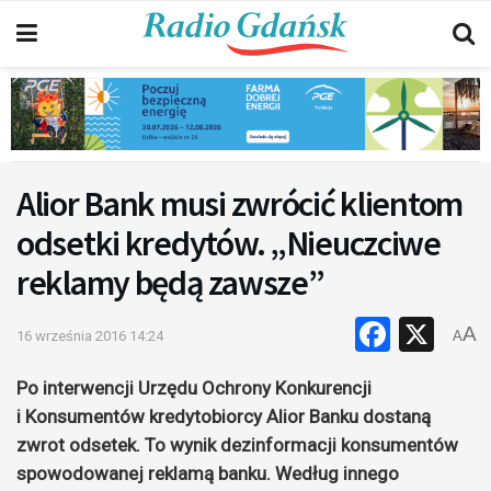
Alior Bank musi zwrócić klientom
odsetki kredytów. „Nieuczciwe
reklamy będą zawsze”
Faceb
X
A
16 września 2016 14:24
A
Po interwencji Urzędu Ochrony Konkurencji
i Konsumentów kredytobiorcy Alior Banku dostaną
zwrot odsetek. To wynik dezinformacji konsumentów
spowodowanej reklamą banku. Według innego