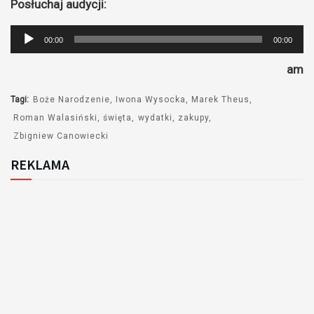
Posłuchaj audycji:
Odtwarzacz
00:00
00:00
plików
am
dźwiękowych
Tagi:
Boże Narodzenie
Iwona Wysocka
Marek Theus
Roman Walasiński
święta
wydatki
zakupy
Zbigniew Canowiecki
REKLAMA