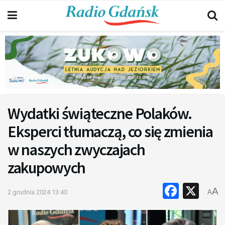
Wydatki świąteczne Polaków.
Eksperci tłumaczą, co się zmienia
w naszych zwyczajach
zakupowych
Faceb
X
A
2 grudnia 2024 13:40
A