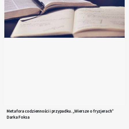
Metafora codzienności i przypadku. „Wiersze o fryzjerach”
Darka Foksa