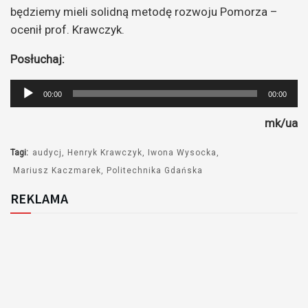
będziemy mieli solidną metodę rozwoju Pomorza –
ocenił prof. Krawczyk.
Posłuchaj:
Odtwarzacz
00:00
00:00
plików
mk/ua
dźwiękowych
Tagi:
audycj
Henryk Krawczyk
Iwona Wysocka
Mariusz Kaczmarek
Politechnika Gdańska
REKLAMA