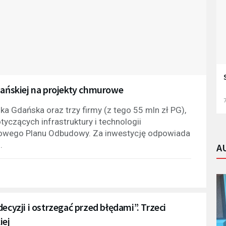
dańskiej na projekty chmurowe
7
ka Gdańska oraz trzy firmy (z tego 55 mln zł PG),
tyczących infrastruktury i technologii
jowego Planu Odbudowy. Za inwestycję odpowiada
.
A
zji i ostrzegać przed błędami”. Trzeci
iej