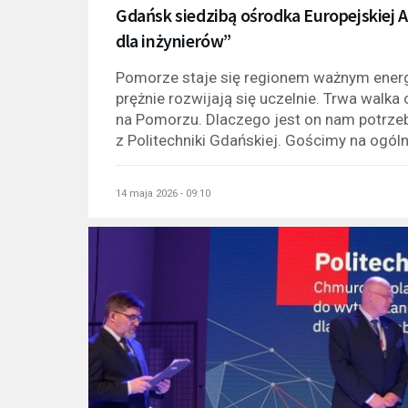
Gdańsk siedzibą ośrodka Europejskiej A
dla inżynierów”
Pomorze staje się regionem ważnym ener
prężnie rozwijają się uczelnie. Trwa walka
na Pomorzu. Dlaczego jest on nam potrz
z Politechniki Gdańskiej. Gościmy na ogóln
14 maja 2026 - 09:10