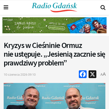
Kryzys w Cieśninie Ormuz
nie ustępuje. „Jesienią zacznie się
prawdziwy problem”
Faceb
X
A
10 czerwca 2026 09:10
A