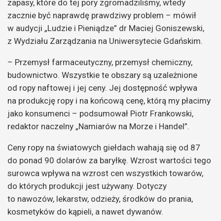
zapasy, które do tej pory zgromadziliśmy, wtedy
zacznie być naprawdę prawdziwy problem – mówił
w audycji „Ludzie i Pieniądze” dr Maciej Goniszewski,
z Wydziału Zarządzania na Uniwersytecie Gdańskim.
– Przemysł farmaceutyczny, przemysł chemiczny,
budownictwo. Wszystkie te obszary są uzależnione
od ropy naftowej i jej ceny. Jej dostępność wpływa
na produkcję ropy i na końcową cenę, którą my płacimy
jako konsumenci – podsumował Piotr Frankowski,
redaktor naczelny „Namiarów na Morze i Handel”.
Ceny ropy na światowych giełdach wahają się od 87
do ponad 90 dolarów za baryłkę. Wzrost wartości tego
surowca wpływa na wzrost cen wszystkich towarów,
do których produkcji jest używany. Dotyczy
to nawozów, lekarstw, odzieży, środków do prania,
kosmetyków do kąpieli, a nawet dywanów.