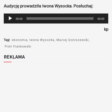
Audycję prowadziła Iwona Wysocka. Posłuchaj:
Odtwarzacz
00:00
00:00
plików
kp
dźwiękowych
Tagi:
ekonomia
Iwona Wysocka
Maciej Goniszewski
Piotr Frankowski
REKLAMA