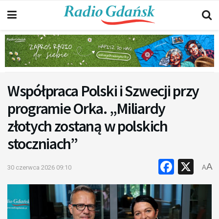
Współpraca Polski i Szwecji przy
programie Orka. „Miliardy
złotych zostaną w polskich
stoczniach”
Faceb
X
A
30 czerwca 2026 09:10
A