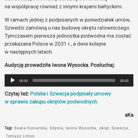
na współpracę również z innymi krajami bałtyckimi.
W ramach jednej z podpisanych w poniedziałek umów,
Szwedzi zamówią u nas budowę okrętu ratowniczego.
Tymczasem pierwsza jednostka podwodna ma zostać
przekazana Polsce w 2031 r., a dwie kolejne
w następnych latach.
Audycję prowadziła Iwona Wysocka. Posłuchaj:
Odtwarzacz
00:00
00:00
plików
Czytaj też:
Polska i Szwecja podpisały umowy
dźwiękowych
w sprawie zakupu okrętów podwodnych
aKa
Tagi:
Beata Koniarska
Gdynia
Iwona Wysocka
okręt
Szwecja
Tomasz Limon